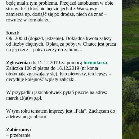
będę miał z tym problemu. Przejazd autobusem w obie
strony. Jeśli ktoś nie będzie jechał z Warszawy i
zamierza np. dosiąść się po drodze, niech da znać –
również w formularzu.
Koszt:
Ok. 200 zł (dojazd, jedzenie). Dokładna kwota zależy
od liczby chętnych. Opłatą za pobyt w Chatce jest praca
na jej rzecz – patrz rzeczy do zabrania.
Zgłoszenia:
do 15.12.2019 za pomocą
formularza
.
Zaliczka 100 zł płatna do 16.12.2019 (nr konta
otrzymają zgłaszający się). Kto pierwszy, ten lepszy –
decyduje kolejność wpłaty zaliczki.
W przypadku jakichkolwiek pytań piszcie na adres:
marek.t.l(at)wp.pl.
W tym roku tematem imprezy jest „Fala”. Zachęcam do
adekwatnego ubioru.
Zabieramy:
– przebranie