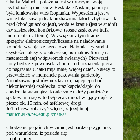
Chatka Malucha położona jest w uroczym swoją
bezludnością miejscu w Beskidzie Niskim, jakim jest
była łemkowska wieś Ropianka. Wyposażona jest w
wiele luksusów, jednak pozbawiona takich zbytków jak
prąd (choć gniazdko jest), woda w kranie (jest w studni)
czy zasięg sieci komórkowej (sosnę zasięgową trafił
piorun kilka lat temu). W związku z tym branie
sprzętów elektronicznych/liczenie na naładowanie
komórki wydaje się bezcelowe. Natomiast w środki
czystości należy zaopatrzyć się normalnie. Śpi się na
materacach (są) w śpiworach (własnych). Pierwszej
nocy będzie z pewnością zimno – od rozpalenia pieca
do nagrzania Chatki mija mniej więcej dzień. Należy to
przewidzieć w momencie pakowania garderoby.
Nieodzowna jest również latarka, najlepiej (choć
niekoniecznie) czołówka, oraz kapcie/klapki do
chodzenia wewnątrz. Koniecznie należy pamiętać o
spakowaniu się w torbę/plecak umożliwiający dojście
piesze ok. 15 min. od asfaltowej drogi.
Jeśli chcesz zobaczyć więcej, zajrzyj tutaj:
maluch.elka.pw.edu.pl/chatka/
Chodzenie po górach w zimie jest bardzo przyjemne,
pod warunkiem, iż posiada się:
– dobre buty