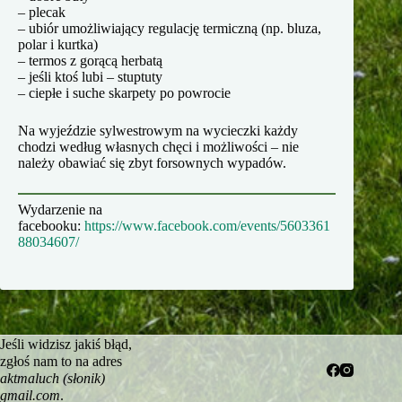
– plecak
– ubiór umożliwiający regulację termiczną (np. bluza,
polar i kurtka)
– termos z gorącą herbatą
– jeśli ktoś lubi – stuptuty
– ciepłe i suche skarpety po powrocie
Na wyjeździe sylwestrowym na wycieczki każdy
chodzi według własnych chęci i możliwości – nie
należy obawiać się zbyt forsownych wypadów.
Wydarzenie na
facebooku:
https://www.facebook.com/events/5603361
88034607/
Jeśli widzisz jakiś błąd,
zgłoś nam to na adres
aktmaluch (słonik)
gmail.com
.