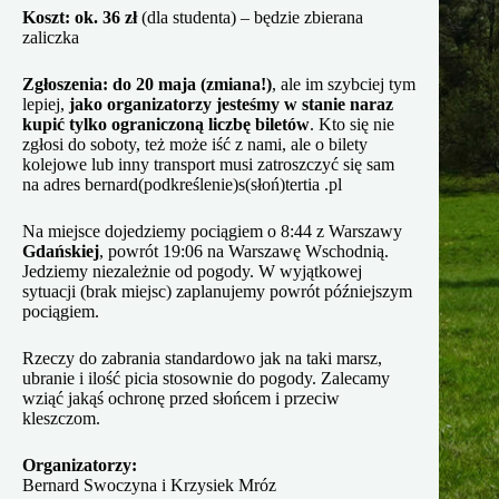
Koszt: ok. 36 zł
(dla studenta) – będzie zbierana
zaliczka
Zgłoszenia:
do 20 maja (zmiana!)
, ale im szybciej tym
lepiej,
jako organizatorzy jesteśmy w stanie naraz
kupić tylko ograniczoną liczbę biletów
. Kto się nie
zgłosi do soboty, też może iść z nami, ale o bilety
kolejowe lub inny transport musi zatroszczyć się sam
na adres bernard(podkreślenie)s(słoń)tertia .pl
Na miejsce dojedziemy pociągiem o 8:44 z Warszawy
Gdańskiej
, powrót 19:06 na Warszawę Wschodnią.
Jedziemy niezależnie od pogody. W wyjątkowej
sytuacji (brak miejsc) zaplanujemy powrót późniejszym
pociągiem.
Rzeczy do zabrania standardowo jak na taki marsz,
ubranie i ilość picia stosownie do pogody. Zalecamy
wziąć jakąś ochronę przed słońcem i przeciw
kleszczom.
Organizatorzy:
Bernard Swoczyna i Krzysiek Mróz