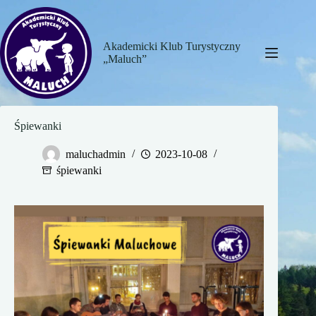
Przejdź
do
treści
Akademicki Klub Turystyczny
„Maluch”
Śpiewanki
maluchadmin
2023-10-08
śpiewanki