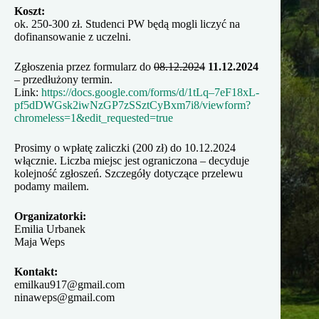
Koszt:
ok. 250-300 zł. Studenci PW będą mogli liczyć na
dofinansowanie z uczelni.
Zgłoszenia przez formularz do
08.12.2024
11.12.2024
– przedłużony termin.
Link:
https://docs.google.com/forms/d/1tLq–7eF18xL-
pf5dDWGsk2iwNzGP7zSSztCyBxm7i8/viewform?
chromeless=1&edit_requested=true
Prosimy o wpłatę zaliczki (200 zł) do 10.12.2024
włącznie. Liczba miejsc jest ograniczona – decyduje
kolejność zgłoszeń. Szczegóły dotyczące przelewu
podamy mailem.
Organizatorki:
Emilia Urbanek
Maja Weps
Kontakt:
emilkau917@gmail.com
ninaweps@gmail.com