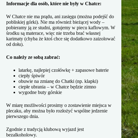
Informacje dla osób, które nie były w Chatce:
W Chatce nie ma prądu, ani zasięgu (można podejść do
pobliskiej górki). Nie ma również bieżącej wody –
pobieramy ją ze studni, gotujemy w piecu kaflowym. W
środku są materace, więc nie trzeba brać własnej
karimaty (chyba że ktoś chce się dodatkowo zaizolować
od dołu).
Co należy ze sobą zabrać:
latarkę, najlepiej czołówkę + zapasowe baterie
ciepły śpiwór
obuwie na zmianę do Chatki (np. klapki)
ciepłe ubrania – w Chatce będzie zimno
wygodne buty górskie
W miarę możliwości prosimy o zostawienie miejsca w
plecaku, aby można było rozłożyć wspólne jedzenie
pierwszego dnia.
Zgodnie z tradycją klubową wyjazd jest
bezalkoholowy.