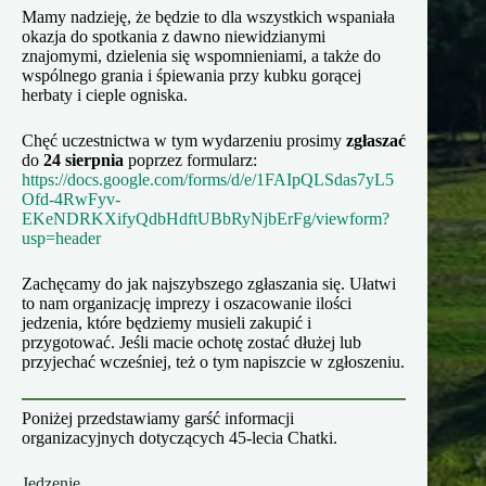
Mamy nadzieję, że będzie to dla wszystkich wspaniała
okazja do spotkania z dawno niewidzianymi
znajomymi, dzielenia się wspomnieniami, a także do
wspólnego grania i śpiewania przy kubku gorącej
herbaty i cieple ogniska.
Chęć uczestnictwa w tym wydarzeniu prosimy
zgłaszać
do
24 sierpnia
poprzez formularz:
https://docs.google.com/forms/d/e/1FAIpQLSdas7yL5
Ofd-4RwFyv-
EKeNDRKXifyQdbHdftUBbRyNjbErFg/viewform?
usp=header
Zachęcamy do jak najszybszego zgłaszania się. Ułatwi
to nam organizację imprezy i oszacowanie ilości
jedzenia, które będziemy musieli zakupić i
przygotować. Jeśli macie ochotę zostać dłużej lub
przyjechać wcześniej, też o tym napiszcie w zgłoszeniu.
Poniżej przedstawiamy garść informacji
organizacyjnych dotyczących 45-lecia Chatki.
Jedzenie