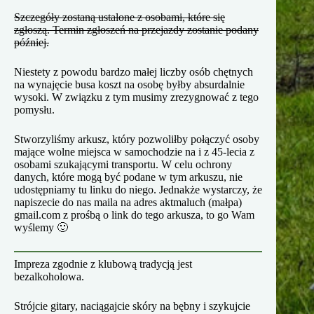
Szczegóły zostaną ustalone z osobami, które się
zgłoszą. Termin zgłoszeń na przejazdy zostanie podany
później.
Niestety z powodu bardzo małej liczby osób chętnych
na wynajęcie busa koszt na osobę byłby absurdalnie
wysoki. W związku z tym musimy zrezygnować z tego
pomysłu.
Stworzyliśmy arkusz, który pozwoliłby połączyć osoby
mające wolne miejsca w samochodzie na i z 45-lecia z
osobami szukającymi transportu. W celu ochrony
danych, które mogą być podane w tym arkuszu, nie
udostępniamy tu linku do niego. Jednakże wystarczy, że
napiszecie do nas maila na adres aktmaluch (małpa)
gmail.com z prośbą o link do tego arkusza, to go Wam
wyślemy 🙂
Impreza zgodnie z klubową tradycją jest
bezalkoholowa.
Strójcie gitary, naciągajcie skóry na bębny i szykujcie