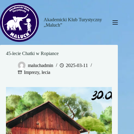
Przejdź
do
treści
Akademicki Klub Turystyczny
„Maluch”
45-lecie Chatki w Ropiance
maluchadmin
2025-03-11
Imprezy
,
lecia