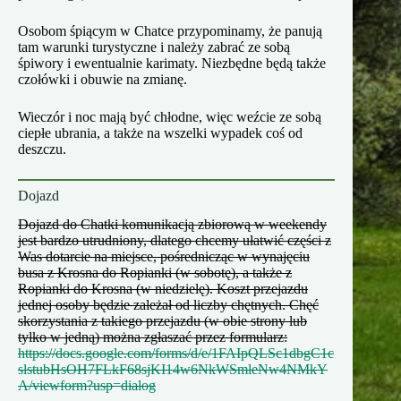
Osobom śpiącym w Chatce przypominamy, że panują
tam warunki turystyczne i należy zabrać ze sobą
śpiwory i ewentualnie karimaty. Niezbędne będą także
czołówki i obuwie na zmianę.
Wieczór i noc mają być chłodne, więc weźcie ze sobą
ciepłe ubrania, a także na wszelki wypadek coś od
deszczu.
Dojazd
Dojazd do Chatki komunikacją zbiorową w weekendy
jest bardzo utrudniony, dlatego chcemy ułatwić części z
Was dotarcie na miejsce, pośrednicząc w wynajęciu
busa z Krosna do Ropianki (w sobotę), a także z
Ropianki do Krosna (w niedzielę). Koszt przejazdu
jednej osoby będzie zależał od liczby chętnych. Chęć
skorzystania z takiego przejazdu (w obie strony lub
tylko w jedną) można zgłaszać przez formularz:
https://docs.google.com/forms/d/e/1FAIpQLSc1dbgC1c
slstubHsOH7FLkF68sjKI14w6NkWSmleNw4NMkY
A/viewform?usp=dialog