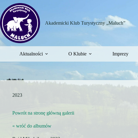
Przejdź
do
treści
Akademicki Klub Turystyczny „Maluch”
Aktualności
O Klubie
Imprezy
2023
Powrót na stronę główną galerii
« wróć do albumów