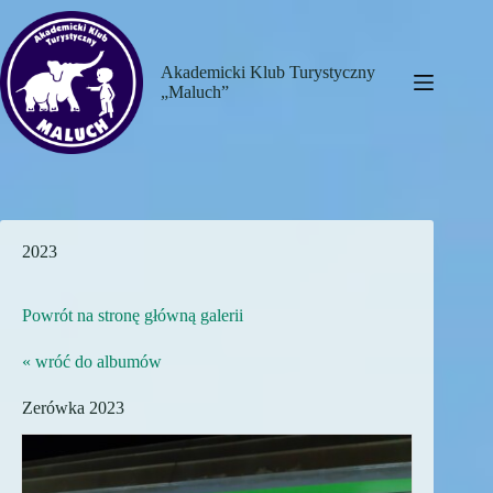
Przejdź
do
treści
Akademicki Klub Turystyczny
„Maluch”
2023
Powrót na stronę główną galerii
« wróć do albumów
Zerówka 2023