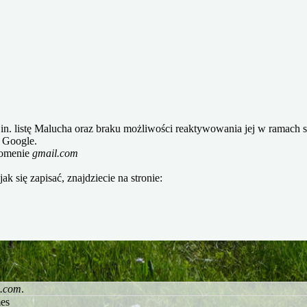
. listę Malucha oraz braku możliwości reaktywowania jej w ramach 
p Google.
 domenie
gmail.com
ak się zapisać, znajdziecie na stronie:
l.com
.
es