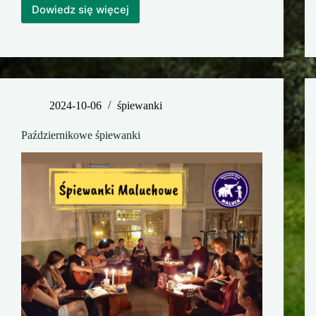
Dowiedz się więcej
Rajd
rowerowy
na
Koronę
Warszawy
2024-10-06
śpiewanki
Październikowe śpiewanki