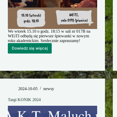
We wtorek 15.10 o godz. 18:15 w sali nr 017B na
WEiTI odbędą się pierwsze śpiewanki w nowym
roku akademickim. Serdecznie zapraszamy!
Dowiedz się więcej
Październikowe
śpiewanki
2024-10-05
newsy
Targi KONIK 2024