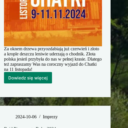
Za oknem drzewa przyozdabiają już czerwień i złoto
a krople deszczu leniwie uderzają o chodnik. Złota
polska jesień przybyła do nas w pełnej krasie. Dlatego
też zapraszamy Was na coroczny wyjazd do Chatki
na 11 listopada!
Dowiedz się więcej
Listopadowy
wyjazd
do
Chatki
2024-10-06
Imprezy