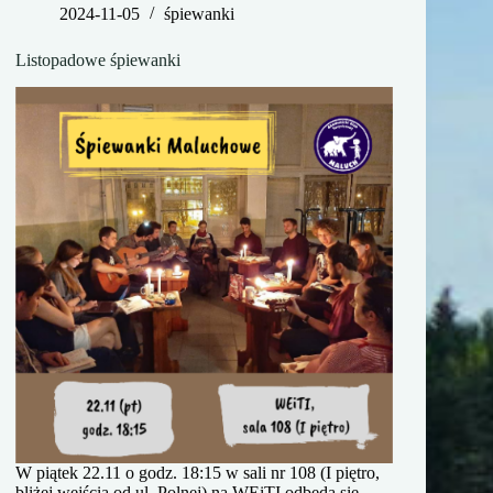
2024-11-05
śpiewanki
Listopadowe śpiewanki
W piątek 22.11 o godz. 18:15 w sali nr 108 (I piętro,
bliżej wejścia od ul. Polnej) na WEiTI odbędą się