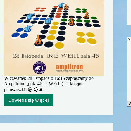
A
W czwartek 28 listopada o 16:15 zapraszamy do
Amplitronu (pok. 46 na WEiTI) na kolejne
planszówki! 😃 🎲♟️
Dowiedz się więcej
Planszówki
A
z
Amplitronem