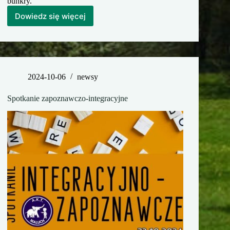
bunkry.
Dowiedz się więcej
Rajd
Pierwszego
Roku
2024
2024-10-06
newsy
Spotkanie zapoznawczo-integracyjne