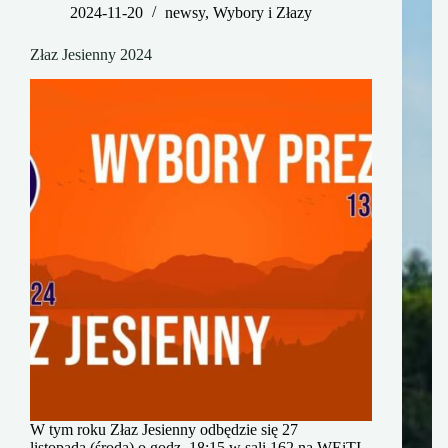
2024-11-20
newsy
,
Wybory i Złazy
Złaz Jesienny 2024
W tym roku Złaz Jesienny odbędzie się 27
listopada (środa) o godz. 18:15 w sali 162 na WEiTI