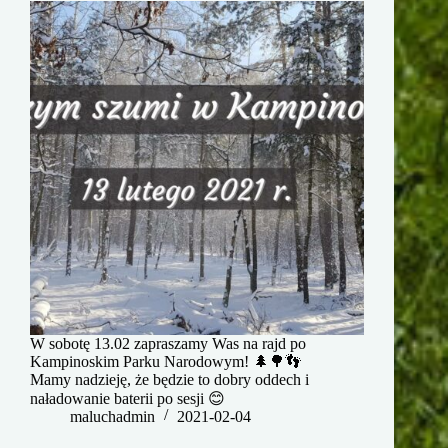
W sobotę 13.02 zapraszamy Was na rajd po
Kampinoskim Parku Narodowym! 🌲🌳👣
Mamy nadzieję, że będzie to dobry oddech i
naładowanie baterii po sesji 😊
maluchadmin
2021-02-04