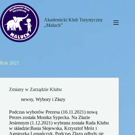
Przejdź
do
treści
Akademicki Klub Turystyczny
„Maluch”
Rok
2021
Zmiany w Zarządzie Klubu
newsy
,
Wybory i Złazy
Podczas wyborów Prezesa (16.11.2021) nową
Prezes została Monika Sypecka. Na Złazie
Jesiennym (1.12.2021) wybrana została Rada Klubu
w składzie:Basia Słojewska, Krzysztof Mróz i
Agnieszka Lemańczyk. Podczas Złazu odbyły się