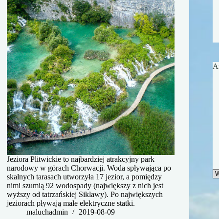
A
Jeziora Plitwickie to najbardziej atrakcyjny park
narodowy w górach Chorwacji. Woda spływająca po
A
skalnych tarasach utworzyła 17 jezior, a pomiędzy
nimi szumią 92 wodospady (największy z nich jest
wyższy od tatrzańskiej Siklawy). Po największych
jeziorach pływają małe elektryczne statki.
maluchadmin
2019-08-09