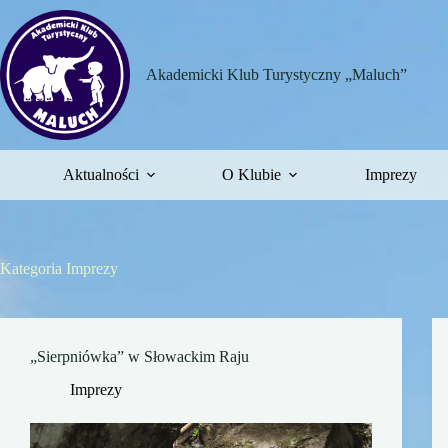
Przejdź
do
treści
Akademicki Klub Turystyczny „Maluch”
Aktualności
O Klubie
Imprezy
Kategoria
Imprezy
„Sierpniówka” w Słowackim Raju
Imprezy